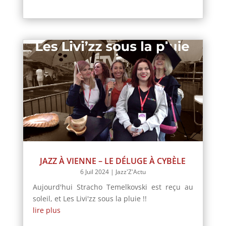
JAZZ À VIENNE – LE DÉLUGE À CYBÈLE
6 Juil 2024
|
Jazz'Z'Actu
Aujourd'hui Stracho Temelkovski est reçu au
soleil, et Les Livi'zz sous la pluie !!
lire plus