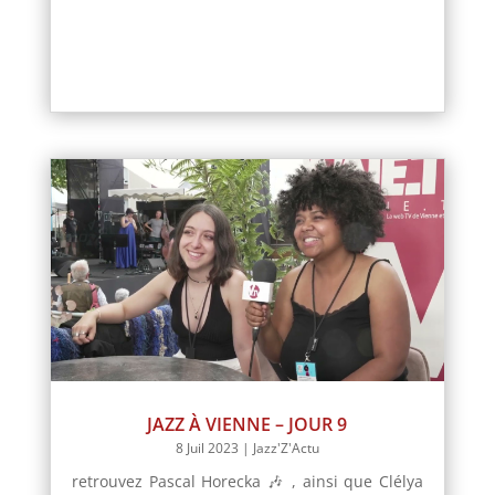
JAZZ À VIENNE – JOUR 9
8 Juil 2023
|
Jazz'Z'Actu
retrouvez Pascal Horecka 🎶 , ainsi que Clélya