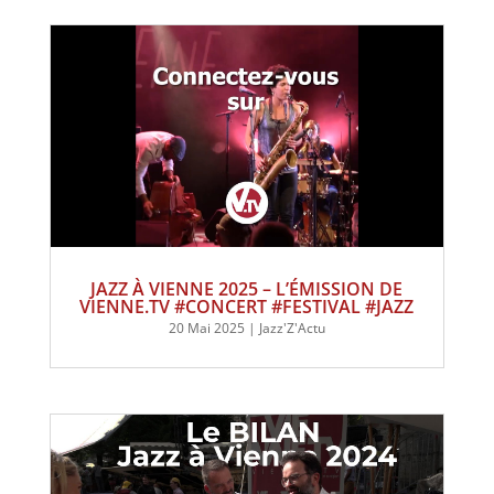
JAZZ À VIENNE 2025 – L’ÉMISSION DE
VIENNE.TV #CONCERT #FESTIVAL #JAZZ
20 Mai 2025
|
Jazz'Z'Actu