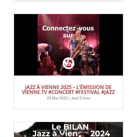
JAZZ À VIENNE 2025 – L’ÉMISSION DE
VIENNE.TV #CONCERT #FESTIVAL #JAZZ
20 Mai 2025
|
Jazz'Z'Actu