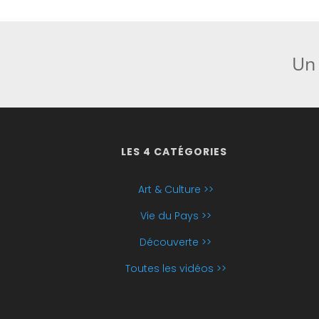
Un 
LES 4 CATÉGORIES
Art & Culture >>
Vie du Pays >>
Découverte >>
Toutes les vidéos >>