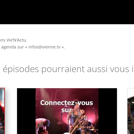
ns Vie’N’Actu.
et agenda sur
« infos@vienne.tv ».
 épisodes pourraient aussi vous i