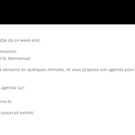
NDA de ce week end.
semaines.
2018. Bienvenue!
e la semaine en quelques minutes, et vous propose son agenda pour
t agenda sur:
nne.tv
 pourrait exister: