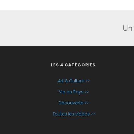
Un 
LES 4 CATÉGORIES
Art & Culture >>
Vie du Pays >>
Découverte >>
Toutes les vidéos >>