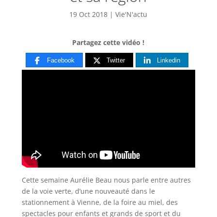
19 Oct 2018
|
Vie'N'actu
Partagez cette vidéo !
Facebook
Twitter
Linkedin
Cette semaine Aurélie Beau nous parle entre autres
de la voie verte, d’une nouveauté dans le
stationnement à Vienne, de
la foire au miel, des
spectacles pour enfants et grands de sport et du