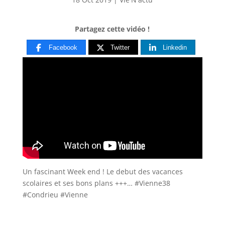
Partagez cette vidéo !
Facebook
Twitter
Linkedin
Un fascinant Week end ! Le debut des vacances
scolaires et ses bons plans +++… #Vienne38
#Condrieu #Vienne