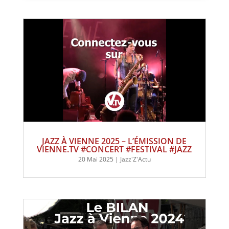
JAZZ À VIENNE 2025 – L’ÉMISSION DE
VIENNE.TV #CONCERT #FESTIVAL #JAZZ
20 Mai 2025
|
Jazz'Z'Actu