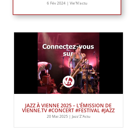
6 Fév 2024
|
Vie'N'actu
JAZZ À VIENNE 2025 – L’ÉMISSION DE
VIENNE.TV #CONCERT #FESTIVAL #JAZZ
20 Mai 2025
|
Jazz'Z'Actu