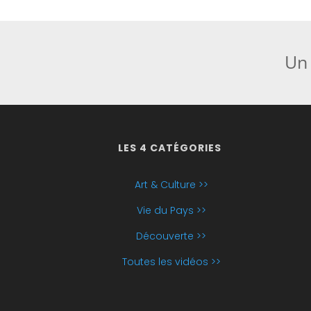
Un 
LES 4 CATÉGORIES
Art & Culture >>
Vie du Pays >>
Découverte >>
Toutes les vidéos >>