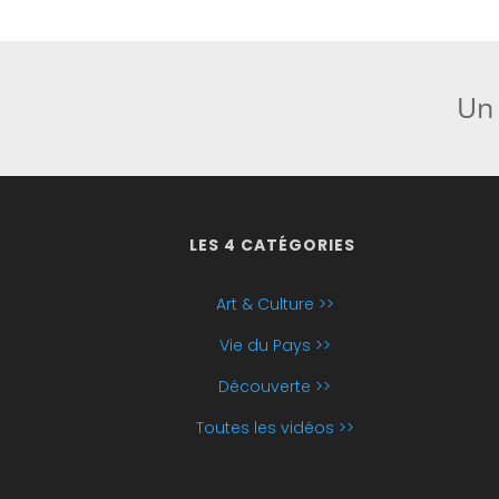
Un 
LES 4 CATÉGORIES
Art & Culture >>
Vie du Pays >>
Découverte >>
Toutes les vidéos >>