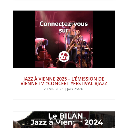
JAZZ À VIENNE 2025 – L’ÉMISSION DE
VIENNE.TV #CONCERT #FESTIVAL #JAZZ
20 Mai 2025
|
Jazz'Z'Actu