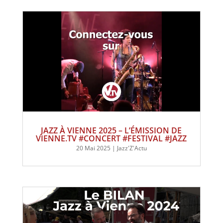
JAZZ À VIENNE 2025 – L’ÉMISSION DE
VIENNE.TV #CONCERT #FESTIVAL #JAZZ
20 Mai 2025
|
Jazz'Z'Actu