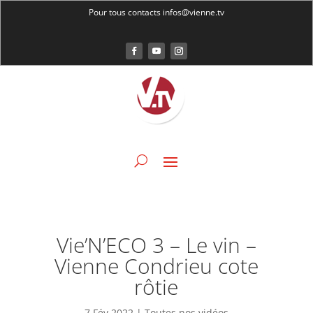
Pour tous contacts infos@vienne.tv
Vie’N’ECO 3 – Le vin –
Vienne Condrieu cote
rôtie
7 Fév 2022
|
Toutes nos vidéos