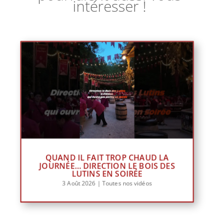
intéresser !
QUAND IL FAIT TROP CHAUD LA
JOURNÉE… DIRECTION LE BOIS DES
LUTINS EN SOIRÉE
3 Août 2026
|
Toutes nos vidéos