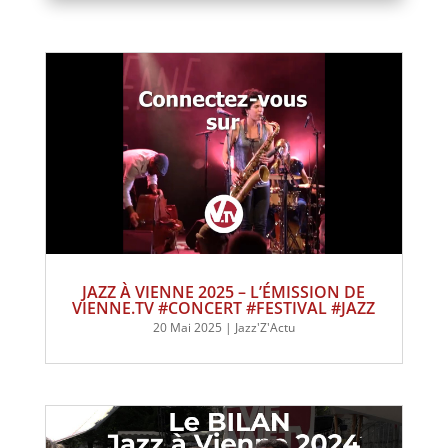
JAZZ À VIENNE 2025 – L’ÉMISSION DE
VIENNE.TV #CONCERT #FESTIVAL #JAZZ
20 Mai 2025
|
Jazz'Z'Actu