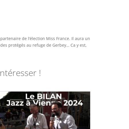
partenaire de l’élection Miss
France. Il aura un
 des protégés au refuge de Gerbey… Ca y est,
ntéresser !