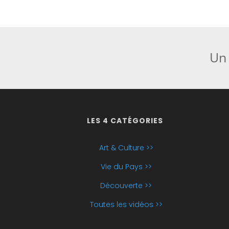
Un 
LES 4 CATÉGORIES
Art & Culture >>
Vie du Pays >>
Découverte >>
Toutes les vidéos >>