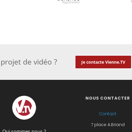
projet de vidéo ?
Je contacte Vienne.TV
NOUS CONTACTER
Contact
7 place A.Briand
Qui sommes nous ?