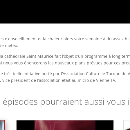
es d’ensoleillement et la chaleur alors votre semaine à du assez b
de météo.
 la cathédrale Saint Maurice fait l’objet d’un programme à long te
fini nous vous énoncerons les nouveaux plans prévues pour ces pro
e très belle initiative porté par l’Association Culturelle Turque de
 vice président de l’association était au micro de Vienne TV.
 épisodes pourraient aussi vous i