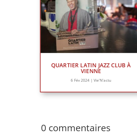
QUARTIER LATIN JAZZ CLUB À
VIENNE
6 Fév 2024
|
Vie'N'actu
0 commentaires