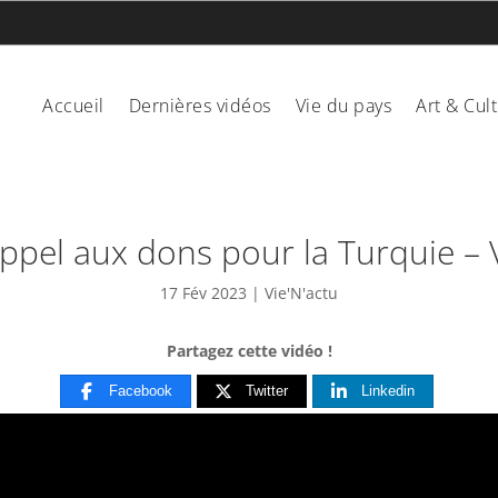
Accueil
Dernières vidéos
Vie du pays
Art & Cul
Appel aux dons pour la Turquie – 
17 Fév 2023
|
Vie'N'actu
Partagez cette vidéo !
Facebook
Twitter
Linkedin