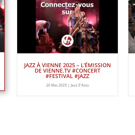
JAZZ À VIENNE 2025 – L’ÉMISSION
DE VIENNE.TV #CONCERT
#FESTIVAL #JAZZ
20 Mai 2025
|
Jazz'Z'Actu