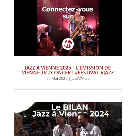
JAZZ À VIENNE 2025 – L’ÉMISSION DE
VIENNE.TV #CONCERT #FESTIVAL #JAZZ
20 Mai 2025
|
Jazz'Z'Actu