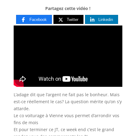
Partagez cette vidéo !
Facebook
Twitter
Linkedin
L’adage dit que l’argent ne fait pas le bonheur. Mais
est-ce réellement le cas? La question mérite qu’on s’y
attarde.
Le
co voiturage à Vienne vous permet d’arrondir vos
fins de mois
Et pour terminer ce JT, ce week end c’est le grand