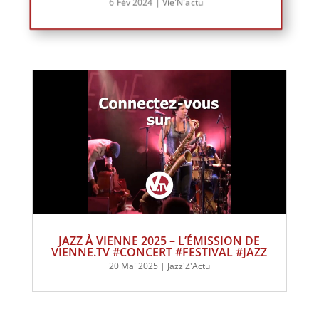
6 Fév 2024
|
Vie'N'actu
JAZZ À VIENNE 2025 – L’ÉMISSION DE
VIENNE.TV #CONCERT #FESTIVAL #JAZZ
20 Mai 2025
|
Jazz'Z'Actu