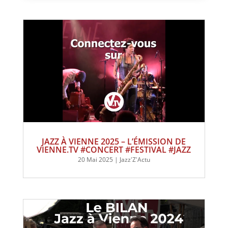
JAZZ À VIENNE 2025 – L’ÉMISSION DE
VIENNE.TV #CONCERT #FESTIVAL #JAZZ
20 Mai 2025
|
Jazz'Z'Actu