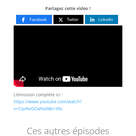
Partagez cette vidéo !
Facebook
Twitter
Linkedin
L’émission complète ici :
https://www.youtube.com/watch?
v=CqvNvGCwNo0&t=30s
Ces autres épisodes