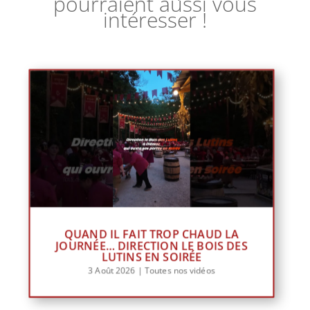
pourraient aussi vous
intéresser !
QUAND IL FAIT TROP CHAUD LA
JOURNÉE… DIRECTION LE BOIS DES
LUTINS EN SOIRÉE
3 Août 2026
|
Toutes nos vidéos