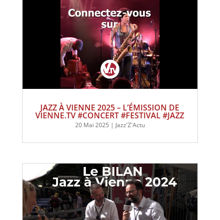
JAZZ À VIENNE 2025 – L’ÉMISSION DE
VIENNE.TV #CONCERT #FESTIVAL #JAZZ
20 Mai 2025
|
Jazz'Z'Actu