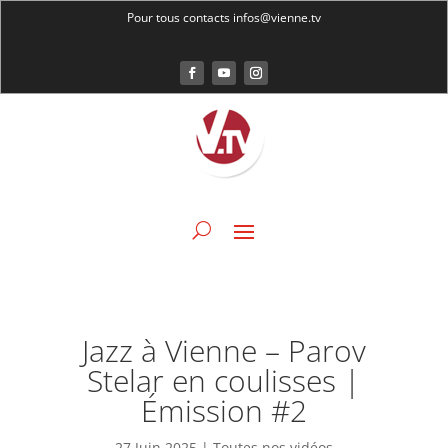
Pour tous contacts infos@vienne.tv
Jazz à Vienne – Parov
Stelar en coulisses |
Émission #2
27 Juin 2025
|
Toutes nos vidéos