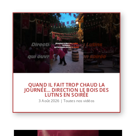
QUAND IL FAIT TROP CHAUD LA
JOURNÉE… DIRECTION LE BOIS DES
LUTINS EN SOIRÉE
3 Août 2026
|
Toutes nos vidéos