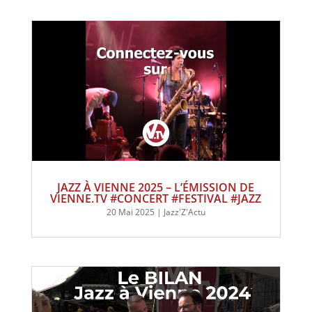
JAZZ À VIENNE 2025 – L’ÉMISSION DE
VIENNE.TV #CONCERT #FESTIVAL #JAZZ
20 Mai 2025
|
Jazz'Z'Actu