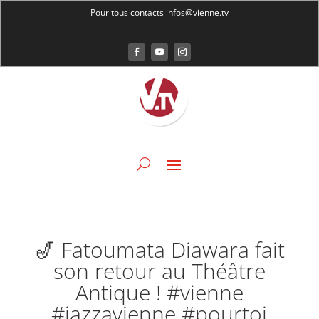
Pour tous contacts infos@vienne.tv
🎷 Fatoumata Diawara fait
son retour au Théâtre
Antique ! #vienne
#jazzavienne #pourtoi