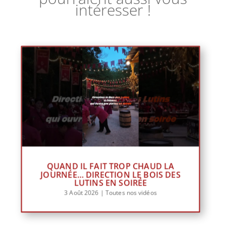
intéresser !
QUAND IL FAIT TROP CHAUD LA
JOURNÉE… DIRECTION LE BOIS DES
LUTINS EN SOIRÉE
3 Août 2026
|
Toutes nos vidéos