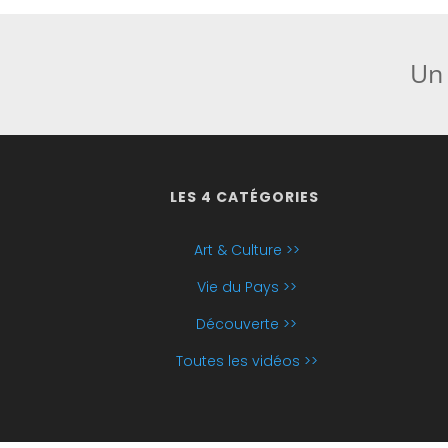
Un 
LES 4 CATÉGORIES
Art & Culture >>
Vie du Pays >>
Découverte >>
Toutes les vidéos >>