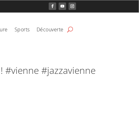
ture
Sports
Découverte
ne ! #vienne #jazzavienne