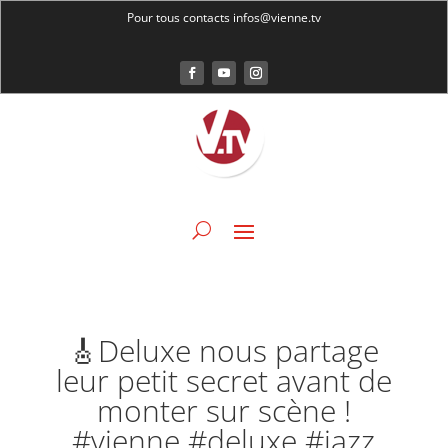
Pour tous contacts infos@vienne.tv
🎸Deluxe nous partage
leur petit secret avant de
monter sur scène !
#vienne #deluxe #jazz