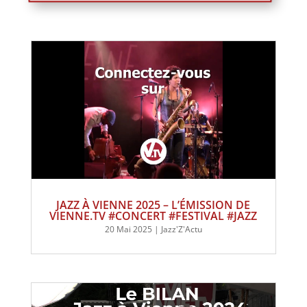
JAZZ À VIENNE 2025 – L’ÉMISSION DE
VIENNE.TV #CONCERT #FESTIVAL #JAZZ
20 Mai 2025
|
Jazz'Z'Actu