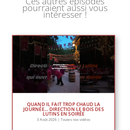
Ces autres épisodes
pourraient aussi vous
intéresser !
QUAND IL FAIT TROP CHAUD LA
JOURNÉE… DIRECTION LE BOIS DES
LUTINS EN SOIRÉE
3 Août 2026
|
Toutes nos vidéos